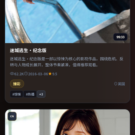
99:33
迷城逃生·纪念版
迷城逃生·纪念版是一部以惊悚为核心的影视作品，围绕危机、反
转与人物成长展开，整体节奏紧凑，值得推荐观看。
62.2K
2016-03-06
9.5
臻彩
英国
#惊悚
#热播
+
3
CN