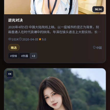
96:34
逆光对决
2020年4月5日 中国大陆院线上映。以一座城市的变迁为背景，刻
画普通人在时代浪潮中的抉择。导演在镜头语言上大胆实验，长镜
头与特写交替强化压迫感。片尾留白意味深长，值得二刷细品台词
101K
2020-04-05
9.0
与构图。
精选
中国
#惊悚
#热播
+
3
CN