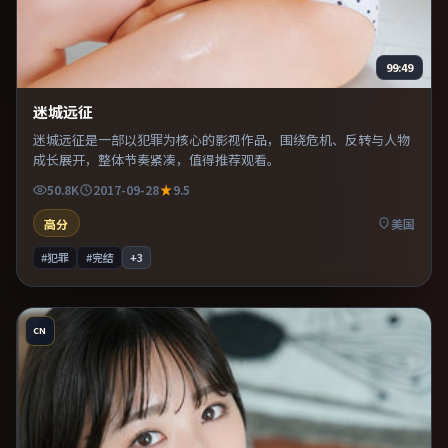
99:49
迷城远征
迷城远征是一部以犯罪为核心的影视作品，围绕危机、反转与人物
成长展开，整体节奏紧凑，值得推荐观看。
50.8K
2017-09-28
9.5
高分
美国
#犯罪
#完结
+
3
CN