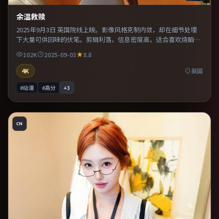
余温救赎
2025年9月3日 英国院线上映。影像风格克制内敛，却在细节处埋
下大量可供回味的伏笔。剪辑利落，信息密度高，适合喜欢烧脑与
推理的观众。片尾留白意味深长，值得二刷细品台词与构图。
102K
2025-09-03
8.8
4K
英国
#动漫
#高分
+
3
CN