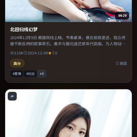
99:29
北回归线幻梦
2024年12月9日 美国院线上映。节奏紧凑，悬念层层递进，观众将
被不断反转的叙事牵引。美术与服化道还原年代氛围，为人物动机
提供可信支撑。推荐给偏爱群像戏与命运母题的影迷。
110K
2024-12-09
7.0
高分
美国
#爱情
#杜比
+
3
JP