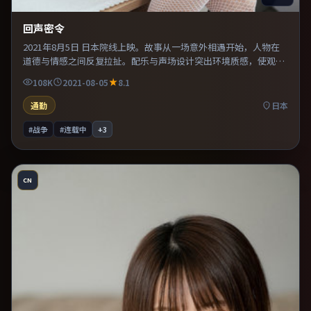
回声密令
2021年8月5日 日本院线上映。故事从一场意外相遇开始，人物在
道德与情感之间反复拉扯。配乐与声场设计突出环境质感，使观众
更易沉浸其中。既有类型片爽感，也保留作者表达，口碑潜力不
108K
2021-08-05
8.1
俗。
通勤
日本
#战争
#连载中
+
3
CN