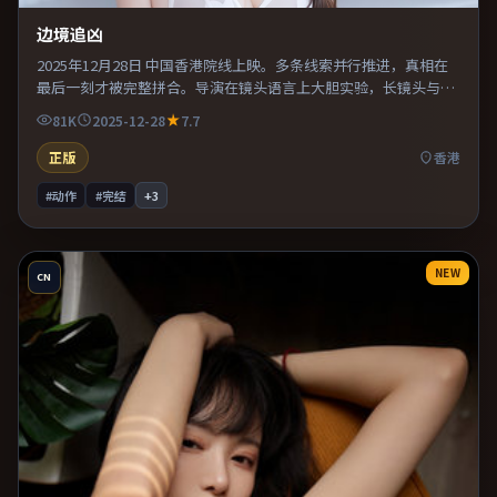
边境追凶
2025年12月28日 中国香港院线上映。多条线索并行推进，真相在
最后一刻才被完整拼合。导演在镜头语言上大胆实验，长镜头与特
写交替强化压迫感。既有类型片爽感，也保留作者表达，口碑潜力
81K
2025-12-28
7.7
不俗。
正版
香港
#动作
#完结
+
3
NEW
CN