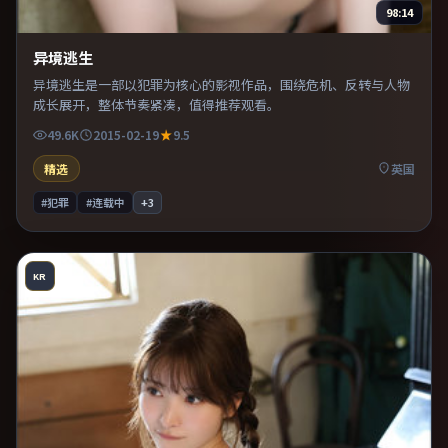
98:14
异境逃生
异境逃生是一部以犯罪为核心的影视作品，围绕危机、反转与人物
成长展开，整体节奏紧凑，值得推荐观看。
49.6K
2015-02-19
9.5
精选
英国
#犯罪
#连载中
+
3
KR