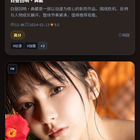
白昼回响·典藏
白昼回响·典藏是一部以动漫为核心的影视作品，围绕危机、反转
与人物成长展开，整体节奏紧凑，值得推荐观看。
13.4K
2024-01-13
9.5
高分
韩国
#动漫
#独播
+
3
CN