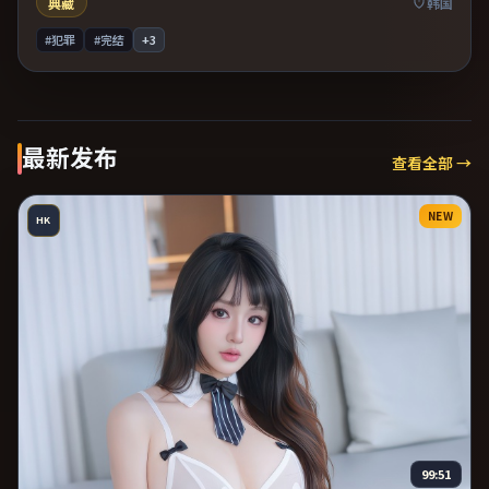
典藏
韩国
#犯罪
#完结
+
3
最新发布
查看全部 →
NEW
HK
99:51