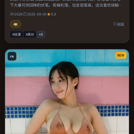
下大量可供回味的伏笔。剪辑利落，信息密度高，适合喜欢烧脑与
推理的观众。片尾留白意味深长，值得二刷细品台词与构图。
102K
2025-09-03
8.8
4K
英国
#动漫
#高分
+
3
NEW
CN