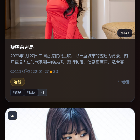
99:42
黎明前迷局
2022年1月27日 中国香港院线上映。以一座城市的变迁为背景，刻
画普通人在时代浪潮中的抉择。剪辑利落，信息密度高，适合喜欢
烧脑与推理的观众。既有类型片爽感，也保留作者表达，口碑潜力
111K
2022-01-27
8.3
不俗。
连载
香港
#喜剧
#杜比
+
3
CN