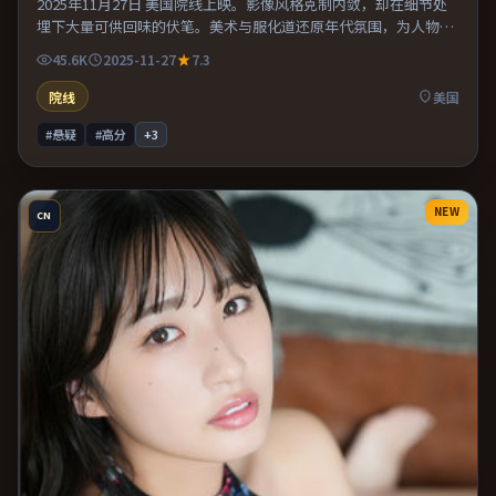
2025年11月27日 美国院线上映。影像风格克制内敛，却在细节处
埋下大量可供回味的伏笔。美术与服化道还原年代氛围，为人物动
机提供可信支撑。既有类型片爽感，也保留作者表达，口碑潜力不
45.6K
2025-11-27
7.3
俗。
院线
美国
#悬疑
#高分
+
3
NEW
CN