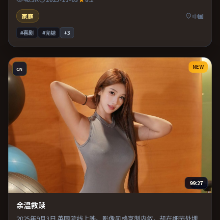
家庭
中国
#喜剧
#完结
+
3
NEW
CN
99:27
余温救赎
2025年9月3日 英国院线上映。影像风格克制内敛，却在细节处埋