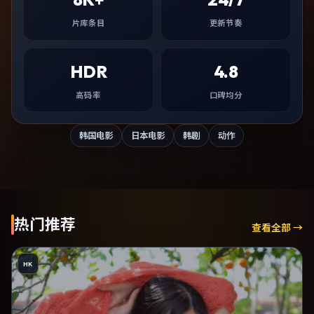
片库条目
更新节奏
HDR
4.8
高码率
口碑均分
韩国电影
日本电影
韩剧
动作
热门推荐
查看全部 →
HK