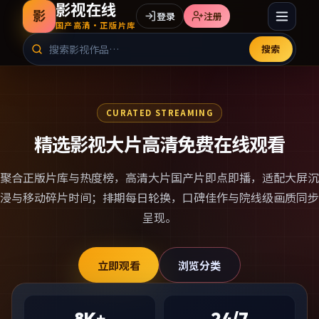
影视在线
影
登录
注册
国产高清·正版片库
搜索
CURATED STREAMING
精选影视大片高清免费在线观看
聚合正版片库与热度榜，
高清大片国产片
即点即播，适配大屏沉
浸与移动碎片时间；排期每日轮换，口碑佳作与院线级画质同步
呈现。
立即观看
浏览分类
8K+
24/7