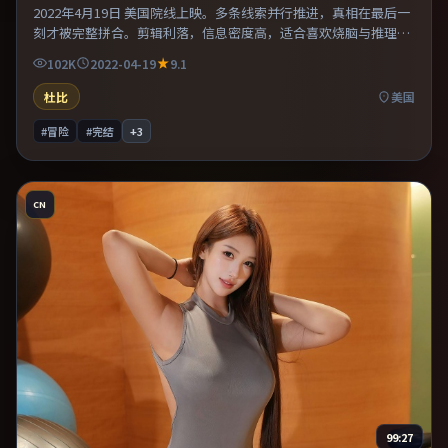
2022年4月19日 美国院线上映。多条线索并行推进，真相在最后一
刻才被完整拼合。剪辑利落，信息密度高，适合喜欢烧脑与推理的
观众。片尾留白意味深长，值得二刷细品台词与构图。
102K
2022-04-19
9.1
杜比
美国
#冒险
#完结
+
3
CN
99:27