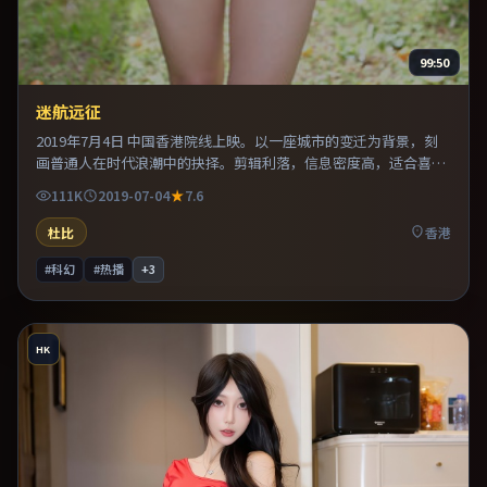
99:50
迷航远征
2019年7月4日 中国香港院线上映。以一座城市的变迁为背景，刻
画普通人在时代浪潮中的抉择。剪辑利落，信息密度高，适合喜欢
烧脑与推理的观众。推荐给偏爱群像戏与命运母题的影迷。
111K
2019-07-04
7.6
杜比
香港
#科幻
#热播
+
3
HK