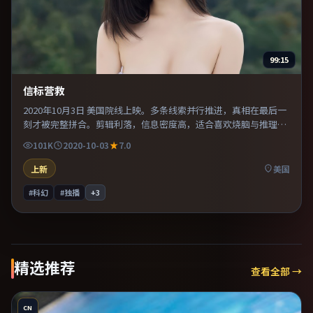
99:15
信标营救
2020年10月3日 美国院线上映。多条线索并行推进，真相在最后一
刻才被完整拼合。剪辑利落，信息密度高，适合喜欢烧脑与推理的
观众。适合喜欢现实主义题材的观众，情绪后劲较足。
101K
2020-10-03
7.0
上新
美国
#科幻
#独播
+
3
精选推荐
查看全部 →
CN