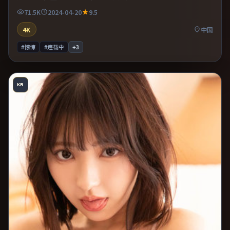
71.5K
2024-04-20
9.5
4K
中国
#惊悚
#连载中
+
3
KR