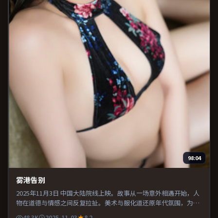
98:04
雾港告别
2025年11月3日 中国大陆院线上映。故事从一场意外相遇开始，人
物在道德与情感之间反复拉扯。美术与服化道还原年代氛围，为人
物动机提供可信支撑。推荐给偏爱群像戏与命运母题的影迷。
48.3K
2025-11-03
8.2